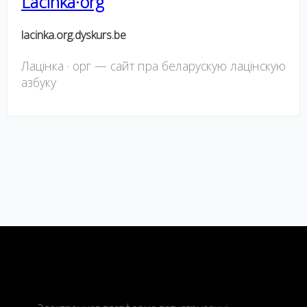
Lacinka·org
lacinka.org.dyskurs.be
Лацінка · орг — cайт пра беларускую лацінскую
азбуку