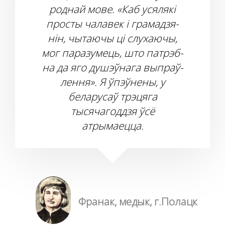
роднай мове. «Каб уся­ля­кі
про­с­ты ча­ла­век і гра­ма­дзя­
нін, чы­та­ю­чы ці слу­ха­ю­чы,
мог па­ра­зу­мець, што па­трэб­
на да яго ду­шэў­на­га вы­праў­
лен­ня». Я ўпэўнены, у
беларусаў трэцяга
тысячагоддзя ўсё
атрымаецца.
Франак, медык, г.Полацк