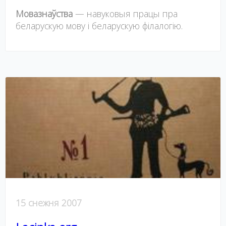
Мовазнаўства
— навуковыя працы пра
беларускую мову і беларускую філалогію.
15 снежня 2007