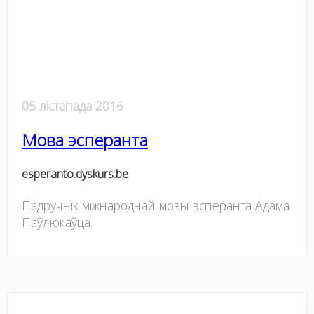
05 лістапада 2016
Мова эсперанта
esperanto.dyskurs.be
Падручнік міжнароднай мовы эсперанта Адама
Паўлюкаўца.