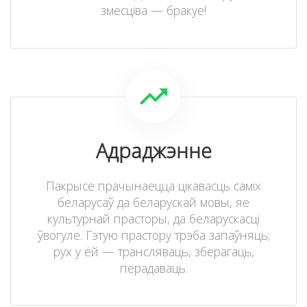
змесціва — бракуе!
Адраджэнне
Пакрысе прачынаецца цікавасць саміх
беларусаў да беларускай мовы, яе
культурнай прасторы, да беларускасці
ўвогуле. Гэтую прастору трэба запаўняць;
рух у ёй — трансляваць, зберагаць,
перадаваць.