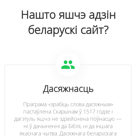
Нашто яшчэ адзін
беларускі сайт?
Дасяжнасць
Праграма «зрабіць слова дасяжным»
пастаўлена Скарынам ў 1517 годзе і
дагэтуль яшчэ не здзейснена поўнасцю —
ні ў дачыненні да Бібліі, ні да іншага
якаснага чытва. Дасяжнага беларускага