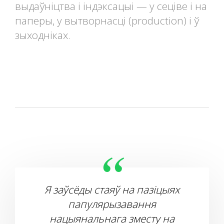
выдаўніцтва і індэксацыі — у сеціве і на
паперы, у вытворнасці (production) і ў
зыходніках.
Я заўсёды стаяў на пазіцыях
папулярызавання
нацыянальнага зместу на