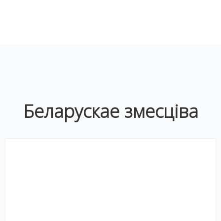
Беларускае змесціва