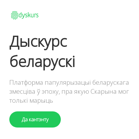
Дыскурс
беларускі
Платформа папулярызацыі беларускага
змесціва ў эпоху, пра якую Скарына мог
толькі марыць
Да кантэнту