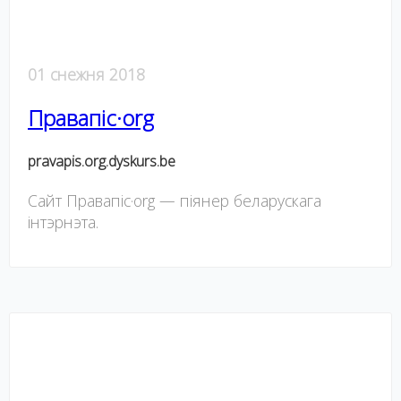
01 снежня 2018
Правапіс·org
pravapis.org.dyskurs.be
Cайт Правапіс·org — піянер беларускага
інтэрнэта.