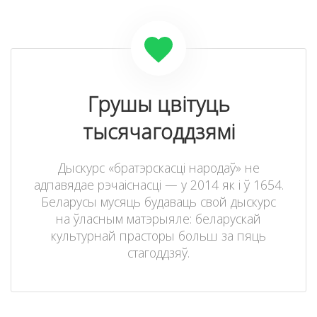
Грушы цвітуць
тысячагоддзямі
Дыскурс «братэрскасці народаў» не
адпавядае рэчаіснасці — у 2014 як і ў 1654.
Беларусы мусяць будаваць свой дыскурс
на ўласным матэрыяле: беларускай
культурнай прасторы больш за пяць
стагоддзяў.