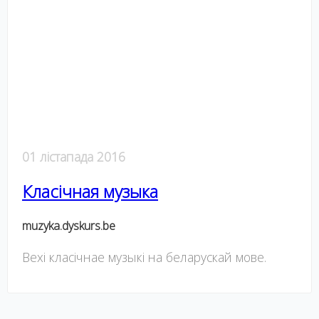
01 лістапада 2016
Класічная музыка
muzyka.dyskurs.be
Вехі класічнае музыкі на беларускай мове.