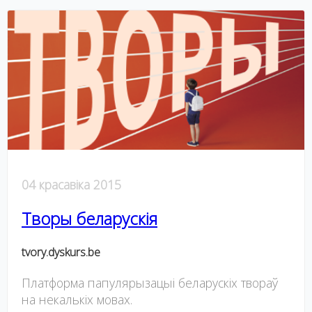
04 красавіка 2015
Творы беларускія
tvory.dyskurs.be
Платформа папулярызацыі беларускіх твораў
на некалькіх мовах.