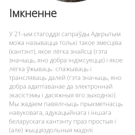
Імкненне
У 21-ым стагоддзі сапраўды Адкрытым
можа называцца толькі такое змесціва
(кантэнт), якое лёгка знайсці (гэта
значыць, яно добра індэксуецца) і якое
лёгка ўжываць: спажываць і
трансляваць далей (гэта значыць, яно
добра адаптаванае да электроннай
экасістэмы і дасяжныя яго зыходнікі).
Мы жадаем павялічыць прыкметнасць
навуковага, адукацыйнага і іншага
беларускага кантэнту праз простыя і
(але) жыццяздольныя мадэлі